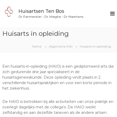
S
p
Huisartsen Ten Bos
r
Dr Parmentier • Dr Vlieghe • Dr Maertens
i
n
g
Huisarts in opleiding
n
a
a
Home
Algemene Info
Huisarts in opleiding
r
d
e
Een huisarts-in-opleiding (HAIO) is een gediplomeerd arts die
i
zich gedurende drie jaar specialiseert in de
n
huisartsgeneeskunde. Deze opleiding vindt plaats in 2
h
verschillende huisartspraktijken en voor een korte periode in
o
het ziekenhuis.
u
d
De HAIO is betrokken bij alle activiteiten van onze praktijk en
overlegt dagelijks met de collega’s. De HAIO werkt
zelfstandig en aan dezelfde tarieven als de andere artsen.